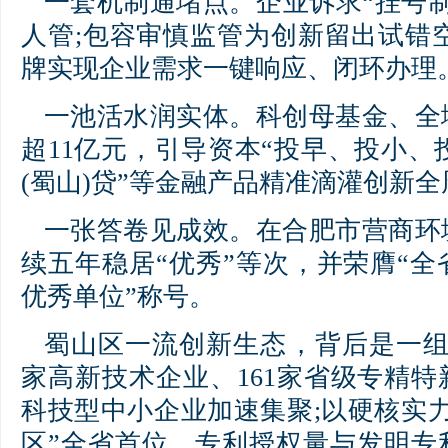
一套机制通堵点。企业诉求“挂号
人管;包容审慎监管为创新留出试错空
牌实现企业需求一键响应、闭环办理
一池活水润实体。科创母基金、全
超11亿元，引导资本“投早、投小、投
(蜀山)贷”等金融产品精准滴灌创新全
一张答卷见成效。在合肥市营商环
续五年稳居“优秀”等次，并荣膺“
优秀单位”称号。
蜀山区一流创新生态，背后是一组
家高新技术企业、161家省级专精特新
科技型中小企业加速集聚;以硬核实
区”全省首位，专利授权量与发明专