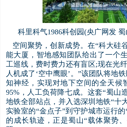
科里科气1986科创园(央广网发 
空间聚势，创新成势。在“科大硅
能大厦，智地感知团队给出了一个生
工巡线，费时费力还有盲区;现在光纤
人机成了‘空中鹰眼’。”该团队将地
知神经，实现对地下空间的全天候
95%，人工负荷降七成。这套“蜀山
地铁全部站点，并入选深圳地铁“十
实验室的“金点子”到守护城市运行的
的成长轨迹，正是蜀山“载体聚势、