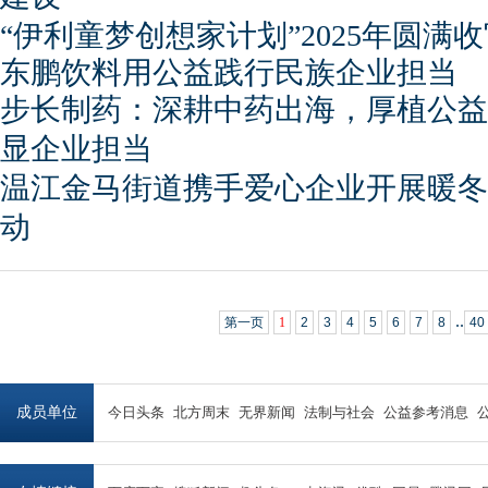
“伊利童梦创想家计划”2025年圆满
东鹏饮料用公益践行民族企业担当
步长制药：深耕中药出海，厚植公益
显企业担当
温江金马街道携手爱心企业开展暖冬
动
..
第一页
1
2
3
4
5
6
7
8
40
成员单位
今日头条
北方周末
无界新闻
法制与社会
公益参考消息