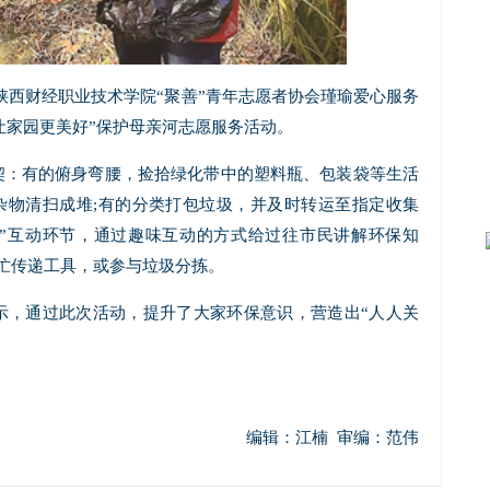
日，陕西财经职业技术学院“聚善”青年志愿者协会瑾瑜爱心服务
让家园更美好”保护母亲河志愿服务活动。
契：有的俯身弯腰，捡拾绿化带中的塑料瓶、包装袋等生活
杂物清扫成堆;有的分类打包垃圾，并及时转运至指定收集
天”互动环节，通过趣味互动的方式给过往市民讲解环保知
忙传递工具，或参与垃圾分拣。
示，通过此次活动，提升了大家环保意识，营造出“人人关
编辑：江楠 审编：范伟