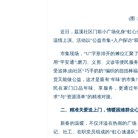
(图
近日，荔溪社区门前小广场化身“虹心
温情上演。活动以“公益市集+入户探访”
市集现场，“U”字形排开的摊位汇聚
用“平安通”;磨刀、义剪、义诊等便民服
受追捧;由社区“巧手奶奶”编织的扭扭棒
货又能做公益，这才是最有‘年味’的市集
民在家门口品年味、享服务，更通过年
求”与“资源清单”的精准对接。
二、精准关爱送上门，情暖困难群众
新春的温暖，不仅洋溢在热闹的广场
记、社工、在职党员组成的“虹心速递队