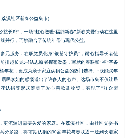
：荔溪社区新春公益集市)
公益长廊”，一场“虹心送暖·福韵新春”新春关爱行动在这里
双线并行，巧妙融合了传统年俗与现代公益。
了多元服务：在职党员化身“银龄守护员”，耐心指导长者使
务前排起长龙;书法志愿者挥毫泼墨，写就的春联和“福”字备
福桶年花，更成为亲子家庭认捐公益的热门选择。“既能买年
!”居民李姐的感慨道出了许多人的心声。这场市集不仅让居
花认捐等形式筹集了爱心善款及物资，实现了“群众需
心
，更流淌进需要关爱的家庭。在荔溪社区，由社区党委书
”兵分多路，将前期认捐的30盆年花与春联逐一送到长者家