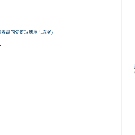
新春慰问党群玻璃屋志愿者)
心