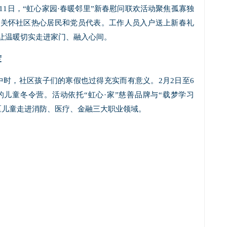
11日，“虹心家园·春暖邻里”新春慰问联欢活动聚焦孤寡独
也关怀社区热心居民和党员代表。工作人员入户送上新春礼
让温暖切实走进家门、融入心间。
度
时，社区孩子们的寒假也过得充实而有意义。2月2日至6
儿童冬令营。活动依托“虹心·家”慈善品牌与“载梦学习
区儿童走进消防、医疗、金融三大职业领域。