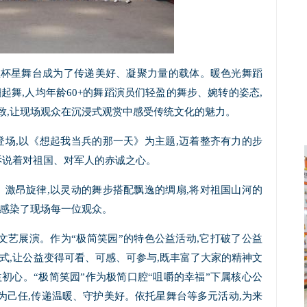
益杯星舞台成为了传递美好、凝聚力量的载体。暖色光舞蹈
起舞,人均年龄60+的舞蹈演员们轻盈的舞步、婉转的姿态,
致,让现场观众在沉浸式观赏中感受传统文化的魅力。
场,以《想起我当兵的那一天》为主题,迈着整齐有力的步
诉说着对祖国、对军人的赤诚之心。
激昂旋律,以灵动的舞步搭配飘逸的绸扇,将对祖国山河的
,感染了现场每一位观众。
文艺展演。作为“极简笑园”的特色公益活动,它打破了公益
式,让公益变得可看、可感、可参与,既丰富了大家的精神文
益初心。“极简笑园”作为极简口腔“咀嚼的幸福”下属核心公
营为己任,传递温暖、守护美好。依托星舞台等多元活动,为来