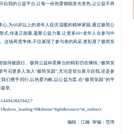
示自我的公益平台,让每一份热爱都能发光发热,让公益不再
本心,为60岁以上的老年人提供温暖的精神家园,通过极简公
式,传递正能量,凝聚公益力量,让更多60+老年人在参与中
。这场周度争锋,不仅展现了参与者的风采,更彰显了极简笑
都值得被践行。极简公益杯星舞台的精彩仍在继续,“极简笑
挚号召更多人加入“极简笑园”,无论是登台展示自我,还是参
我们携手同行,以热爱为帆,以公益为桨,在“极简笑园”的平
新篇章。
99144943845942/?
1&show_loading=0&theme=light&source=m_redirect
编辑：江楠 审编：范伟