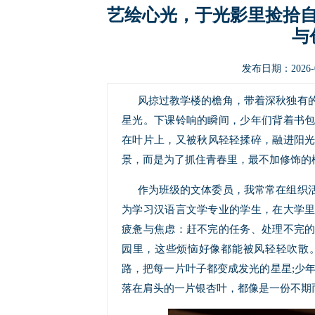
艺绘心光，于光影里捡拾
与
发布日期：2026-0
风掠过教学楼的檐角，带着深秋独有
星光。下课铃响的瞬间，少年们背着书
在叶片上，又被秋风轻轻揉碎，融进阳
景，而是为了抓住青春里，最不加修饰的
作为班级的文体委员，我常常在组织
为学习汉语言文学专业的学生，在大学
疲惫与焦虑：赶不完的任务、处理不完
园里，这些烦恼好像都能被风轻轻吹散
路，把每一片叶子都变成发光的星星;少
落在肩头的一片银杏叶，都像是一份不期