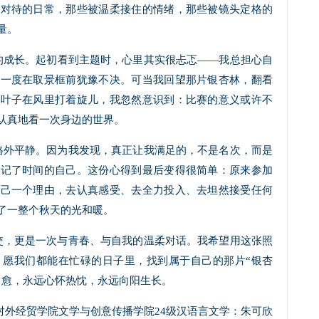
真对待的日常，那些被温柔接住的情绪，那些被镜头定格的
量。
的成长。起初看到主题时，心里其实很忐忑——我总担心自
至一度在取景框前犹豫不决。可当我回望那片银杏林，翻看
的叶子在风里打着旋儿，我忽然意识到：比赛的意义或许不
认真地看一次身边的世界。
格外平静。因为我发现，真正让我满足的，不是名次，而是
忘记了时间的自己。这份心得到最后变得很简单：原来参加
自己一个理由，去认真感受、去全力投入、去坦然接受任何
了一整个秋天的光和暖。
交，更是一次与青春、与自我的温柔对话。我希望用这张照
：愿我们都能在忙碌的日子里，找到属于自己的那片“银杏
自愈，永远心怀热忱，永远向阳生长。
对外经贸学院文学与创意传播学院24级汉语言文学：朱可欣