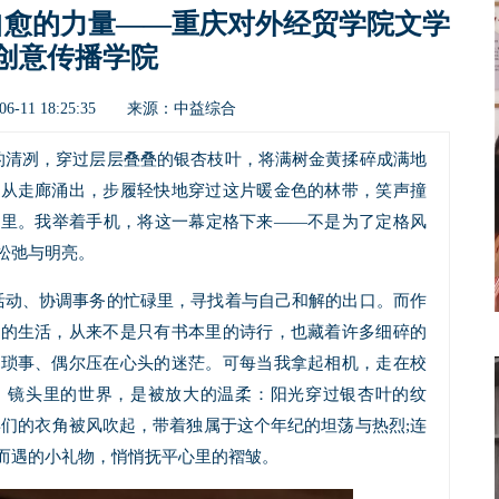
自愈的力量——重庆对外经贸学院文学
创意传播学院
中益综合
6-11 18:25:35 来源：
的清冽，穿过层层叠叠的银杏枝叶，将满树金黄揉碎成满地
包从走廊涌出，步履轻快地穿过这片暖金色的林带，笑声撞
光里。我举着手机，将这一幕定格下来——不是为了定格风
松弛与明亮。
活动、协调事务的忙碌里，寻找着与自己和解的出口。而作
里的生活，从来不是只有书本里的诗行，也藏着许多细碎的
的琐事、偶尔压在心头的迷茫。可每当我拿起相机，走在校
。镜头里的世界，是被放大的温柔：阳光穿过银杏叶的纹
年们的衣角被风吹起，带着独属于这个年纪的坦荡与热烈;连
而遇的小礼物，悄悄抚平心里的褶皱。