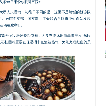
头条##岳阳爱尔眼科医院#
诊大厅人头攒动，与往日不同的是，这里不是蜿蜒的就诊队
流”。医院党支部、团支部、工会联合岳阳市中心血站发起
血活动在此举行。
支部号召，纷纷挽起衣袖，为夏季临床用血高峰注入“岳阳
红枣桂圆鸡蛋汤在保温桶中氤氲着热气，为刚完成献血的员