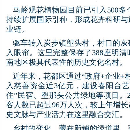
马岭观花植物园目前已引入500
持续扩展国际引种，形成花卉科研与
业链。
驱车转入炭步镇塱头村，村口的灰
入眼帘。这里完整保存了388座明
南地区极具代表性的历史文化名村。
近年来，花都区通过“政府+企业+
入慈善资金近3亿元，建设春阳台艺
住”民宿、塱那头公共绿地等项目。2
客人数已超过96万人次，较上年增
史文脉与产业活力在这里融合交汇。
乡村的变化，藏在新铺的绿道里，