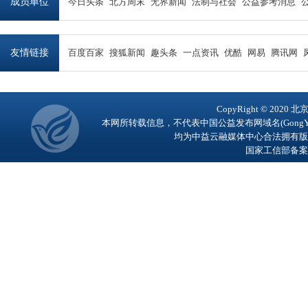
成员单位
今日头条
北方周末
无界新闻
法制与社会
公益参考消息
友情链接
百度百家
搜狐新闻
趣头条
一点资讯
优酷
网易
腾讯网
CopyRight © 2
本网所转载信息，不代表中国公益发布网域名(GongY
均为中益云融媒体中心合法拥有版
国家工信部备案号：