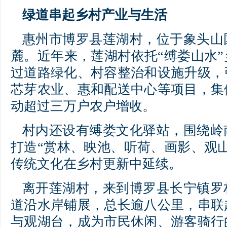
绿道串起乡村产业与生活
惠州市博罗县莲湖村，位于象头山
麓。近年来，莲湖村依托“缚娄山水
过道路绿化、村容整治和设施升级，
芯芽农业、惠和配送中心等项目，集
动超过三万户农户增收。
村内还设有缚娄文化驿站，围绕岭
打造“赏林、映池、听荷、画影、观
传统文化在乡村更新中延续。
离开莲湖村，来到博罗县长宁镇罗
道沿水岸铺展，总长逾八公里，串联
与观湖台，成为市民休闲、游客骑行