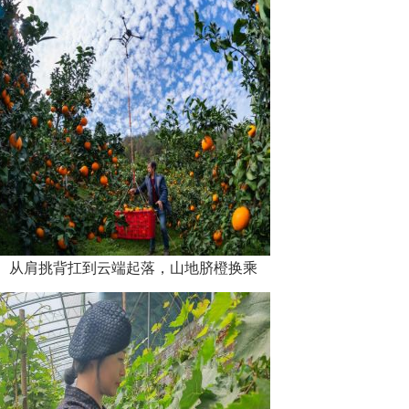
从肩挑背扛到云端起落，山地脐橙换乘