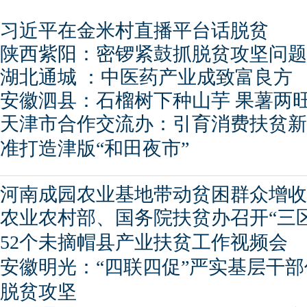
习近平在金米村直播平台话脱贫
陕西紫阳：密锣紧鼓抓脱贫攻坚问题
湖北通城 ：中医药产业成致富良方
安徽泗县：石榴树下种山芋 果薯两
天津市合作交流办：引育消费扶贫新
准打造津版“和田夜市”
河南成园农业基地带动贫困群众增收
农业农村部、国务院扶贫办召开“三
52个未摘帽县产业扶贫工作视频会
安徽明光：“四联四促”严实基层干
脱贫攻坚