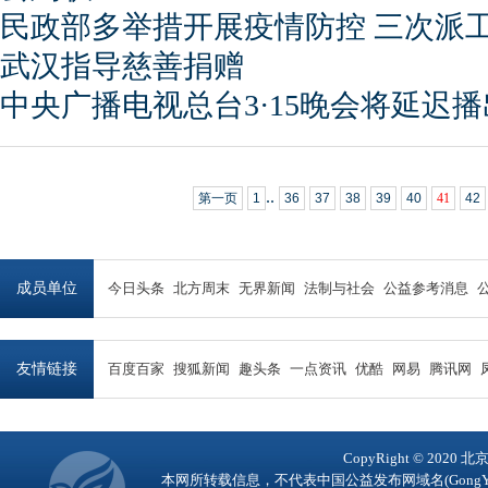
民政部多举措开展疫情防控 三次派
武汉指导慈善捐赠
中央广播电视总台3·15晚会将延迟播
..
第一页
1
36
37
38
39
40
41
42
成员单位
今日头条
北方周末
无界新闻
法制与社会
公益参考消息
友情链接
百度百家
搜狐新闻
趣头条
一点资讯
优酷
网易
腾讯网
CopyRight © 2
本网所转载信息，不代表中国公益发布网域名(GongY