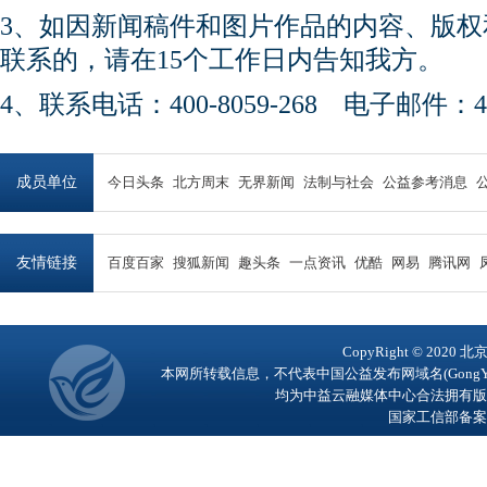
3、如因新闻稿件和图片作品的内容、版
联系的，请在15个工作日内告知我方。
4、联系电话：400-8059-268 电子邮件：450
成员单位
今日头条
北方周末
无界新闻
法制与社会
公益参考消息
友情链接
百度百家
搜狐新闻
趣头条
一点资讯
优酷
网易
腾讯网
CopyRight © 2
本网所转载信息，不代表中国公益发布网域名(GongY
均为中益云融媒体中心合法拥有版
国家工信部备案号：