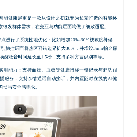
度智能健康屏更是一款从设计之初就专为长辈打造的智能终
察银发群体需求，在交互与功能层面均做了细致适配。
点进行了系统性地优化：比如增加20%-30%视敏度补偿，
;触控层面将热区容错边界扩大30%，并增设3mm帕金森
唤醒收音时间延长至1.5秒，支持多种方言识别等等。
实用能力：支持血压、血糖等健康指标一键记录与趋势跟
S救援服务，支持亲情通话自动接听，并内置随时在线的AI健
习惯与安全感需求。