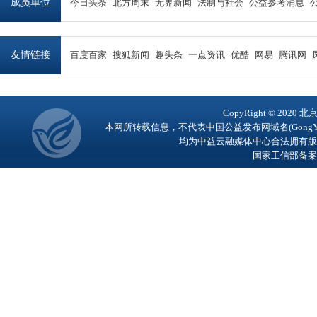
成员单位
今日头条
北方周末
无界新闻
法制与社会
公益参考消息
友情链接
百度百家
搜狐新闻
趣头条
一点资讯
优酷
网易
腾讯网
CopyRight © 2
本网所转载信息，不代表中国公益发布网域名(GongY
均为中益云融媒体中心合法拥有版
国家工信部备案号：